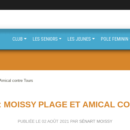
CLUB
LES SENIORS
LES JEUNES
POLE FEMININ
mical contre Tours
 : MOISSY PLAGE ET AMICAL C
PUBLIÉE LE
02 AOÛT 2021
PAR
SÉNART MOISSY