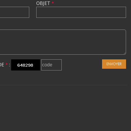
OBJET
*
DE
*
:
ENVOYER