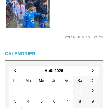
VOIR TOUTES LES PHOTOS
CALENDRIER
Août 2026
Lu
Ma
Me
Je
Ve
Sa
Di
1
2
3
4
5
6
7
8
9