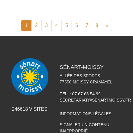
1
2
3
4
5
6
7
8
»
SÉNART-MOISSY
ALLÉE DES SPORTS
77550
MOISSY CRAMAYEL
TÉL. :
07.67.68.54.99
SECRETARIAT@SENARTMOISSY.FR
246618
VISITES
INFORMATIONS LÉGALES
SIGNALER UN CONTENU
INAPPROPRIÉ