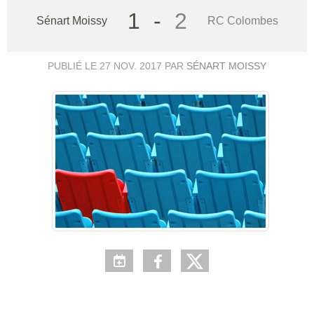
1
-
2
Sénart Moissy
RC Colombes
PUBLIÉ LE
27 NOV. 2017
PAR
SÉNART MOISSY