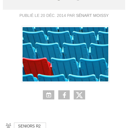
PUBLIÉ LE
20 DÉC. 2014
PAR
SÉNART MOISSY
SENIORS R2